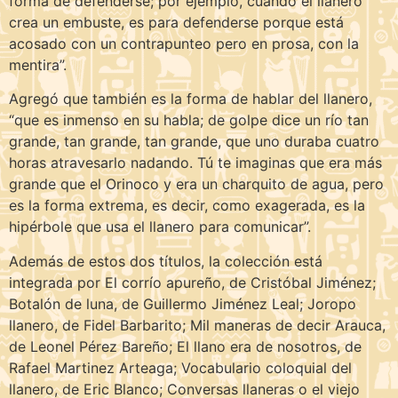
forma de defenderse; por ejemplo, cuando el llanero
crea un embuste, es para defenderse porque está
acosado con un contrapunteo pero en prosa, con la
mentira”.
Agregó que también es la forma de hablar del llanero,
“que es inmenso en su habla; de golpe dice un río tan
grande, tan grande, tan grande, que uno duraba cuatro
horas atravesarlo nadando. Tú te imaginas que era más
grande que el Orinoco y era un charquito de agua, pero
es la forma extrema, es decir, como exagerada, es la
hipérbole que usa el llanero para comunicar”.
Además de estos dos títulos, la colección está
integrada por El corrío apureño, de Cristóbal Jiménez;
Botalón de luna, de Guillermo Jiménez Leal; Joropo
llanero, de Fidel Barbarito; Mil maneras de decir Arauca,
de Leonel Pérez Bareño; El llano era de nosotros, de
Rafael Martinez Arteaga; Vocabulario coloquial del
llanero, de Eric Blanco; Conversas llaneras o el viejo