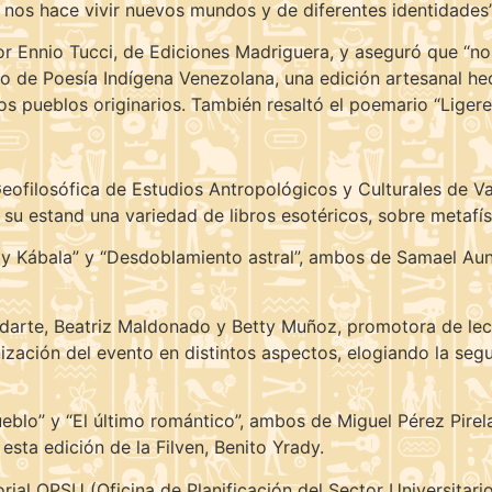
 nos hace vivir nuevos mundos y de diferentes identidades”
r Ennio Tucci, de Ediciones Madriguera, y aseguró que “nos 
to de Poesía Indígena Venezolana, una edición artesanal he
os pueblos originarios. También resaltó el poemario “Ligerez
 Geofilosófica de Estudios Antropológicos y Culturales de V
 su estand una variedad de libros esotéricos, sobre metafís
 Kábala” y “Desdoblamiento astral”, ambos de Samael Aun W
ndarte, Beatriz Maldonado y Betty Muñoz, promotora de lect
ización del evento en distintos aspectos, elogiando la segu
ueblo” y “El último romántico”, ambos de Miguel Pérez Pire
esta edición de la Filven, Benito Yrady.
ial OPSU (Oficina de Planificación del Sector Universitario