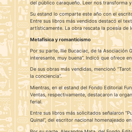
del público caraqueño. Leer nos transforma y
Su estand lo comparte este año con el escrito
Entre sus libros más vendidos destacó el tex
artísticamente. La obra rescata la poesía de l
Metafísica y romanticismo
Por su parte, Ilie Bucaciac, de la Asociación
interesante, muy buena”. Indicó que ofrece en
De sus obras más vendidas, mencionó “Tarot y
la conciencia”.
Mientras, en el estand del Fondo Editorial Fu
Ventas, respectivamente, destacaron la organ
ferial.
Entre sus libros más solicitados señalaron “P
Quinal”, del escritor nacional homenajeado en 
Por su parte, Alexandre Mata, del Fondo Editor