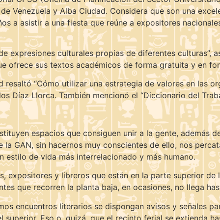
 de Venezuela y Alba Ciudad. Considera que son una excele
ños a asistir a una fiesta que reúne a expositores nacionale
e expresiones culturales propias de diferentes culturas”, 
ue ofrece sus textos académicos de forma gratuita y en for
nd resaltó “Cómo utilizar una estrategia de valores en las o
los Díaz Llorca. También mencionó el “Diccionario del Traba
nstituyen espacios que consiguen unir a la gente, además d
de la GAN, sin hacernos muy conscientes de ello, nos perc
un estilo de vida más interrelacionado y más humano.
s, expositores y libreros que están en la parte superior de
antes que recorren la planta baja, en ocasiones, no llega has
imos encuentros literarios se dispongan avisos y señales p
el superior. Eso o, quizá, que el recinto ferial se extienda 