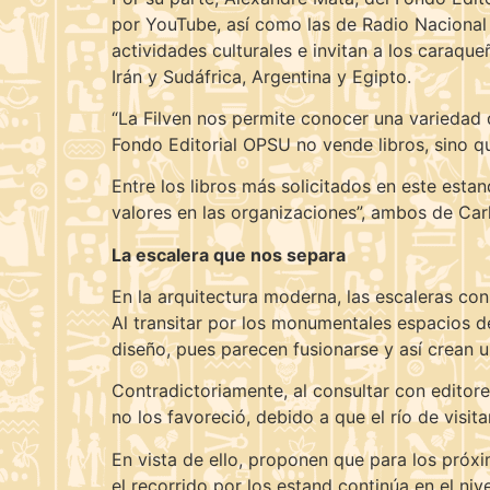
por YouTube, así como las de Radio Nacional
actividades culturales e invitan a los caraque
Irán y Sudáfrica, Argentina y Egipto.
“La Filven nos permite conocer una variedad d
Fondo Editorial OPSU no vende libros, sino q
Entre los libros más solicitados en este esta
valores en las organizaciones”, ambos de Car
La escalera que nos separa
En la arquitectura moderna, las escaleras co
Al transitar por los monumentales espacios 
diseño, pues parecen fusionarse y así crean 
Contradictoriamente, al consultar con editore
no los favoreció, debido a que el río de visit
En vista de ello, proponen que para los próx
el recorrido por los estand continúa en el niv