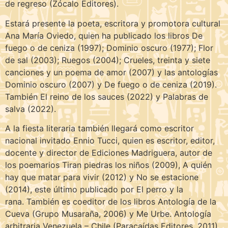
de regreso (Zócalo Editores).
Estará presente la poeta, escritora y promotora cultural
Ana María Oviedo, quien ha publicado los libros De
fuego o de ceniza (1997); Dominio oscuro (1977); Flor
de sal (2003); Ruegos (2004); Crueles, treinta y siete
canciones y un poema de amor (2007) y las antologías
Dominio oscuro (2007) y De fuego o de ceniza (2019).
También El reino de los sauces (2022) y Palabras de
salva (2022).
A la fiesta literaria también llegará como escritor
nacional invitado Ennio Tucci, quien es escritor, editor,
docente y director de Ediciones Madriguera, autor de
los poemarios Tiran piedras los niños (2009), A quién
hay que matar para vivir (2012) y No se estacione
(2014), este último publicado por El perro y la
rana. También es coeditor de los libros Antología de la
Cueva (Grupo Musaraña, 2006) y Me Urbe. Antología
arbitraria Venezuela – Chile (Paracaídas Editores, 2011).