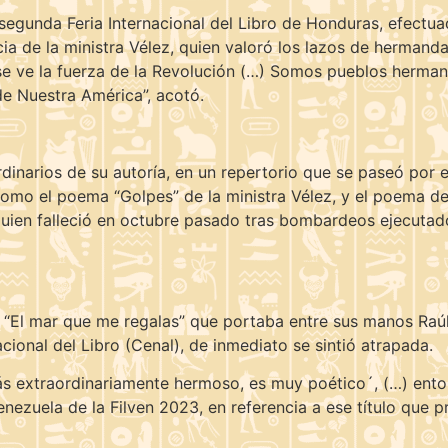
segunda Feria Internacional del Libro de Honduras, efectu
cia de la ministra Vélez, quien valoró los lazos de herman
 se ve la fuerza de la Revolución (…) Somos pueblos herma
e Nuestra América”, acotó.
rdinarios de su autoría, en un repertorio que se paseó por e
omo el poema “Golpes” de la ministra Vélez, y el poema de
uien falleció en octubre pasado tras bombardeos ejecutados
bro “El mar que me regalas” que portaba entre sus manos Raú
ional del Libro (Cenal), de inmediato se sintió atrapada.
s extraordinariamente hermoso, es muy poético´, (…) entonce
ezuela de la Filven 2023, en referencia a ese título que 