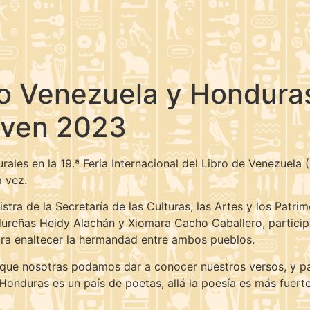
co Venezuela y Hondura
ilven 2023
les en la 19.ª Feria Internacional del Libro de Venezuela (F
 vez.
inistra de la Secretaría de las Culturas, las Artes y los Pat
reñas Heidy Alachán y Xiomara Cacho Caballero, participó 
ara enaltecer la hermandad entre ambos pueblos.
 que nosotras podamos dar a conocer nuestros versos, y par
nduras es un país de poetas, allá la poesía es más fuerte 