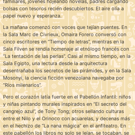
familiares, jóvenes hojeando novelas, padres cargando
bolsas con tesoros recién descubiertos. El aire olía a
papel nuevo y esperanza.
La mañana comenzó con voces que tejían puentes. En
la Sala Marc de Civrieux, Omaira Forero conversó con
cinco escritores en “Tiempo de letras”, mientras en la
Sala Filven se rendía homenaje al etnólogo francés con
“La tentación de las perlas”. Casi al mismo tiempo, en la
Sala Egipto, una lectura desde la arquitectura
desentrañaba los secretos de las pirámides, y en la Sala
Mosonyi, la ciencia ficción venezolana navegaba por
“Ríos milenarios”.
Pero el corazón latía fuerte en el Pabellón Infantil: niños
y niñas pintando murales inspirados en “El secreto del
cangrejo azul”, de Tony Tong; otros sellando culturas
entre el Nilo y el Orinoco con acuarelas, y decenas más
en el hechizo de “La nana mágica” en el anfiteatro. En
este pabellón los libros no solo se leían, se tocaban, se