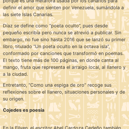
porque es una metáfora usada por los canarios para
definir el amor que sienten por Venezuela, sumándola a
las siete Islas Canarias.
Díaz se define como “poeta oculto”, pues desde
pequeño escribía pero nunca se atrevió a publicar. Sin
embargo, no fue sino hasta 2016 que se lanzó su primer
libro, titulado “Un poeta oculto en la octava isla”,
conformado por canciones que transformó en poemas.
El texto tiene más de 100 páginas, en donde canta al
mango, fruta que representa el arraigo local, al llanero y
a la ciudad.
Entretanto, “Como una espiga de oro” recoge sus
reflexiones sobre el llanero, situaciones personales y de
su origen.
Cojedes es poesía
En la Filven, el escritor Abel Cardoza Cedeño también