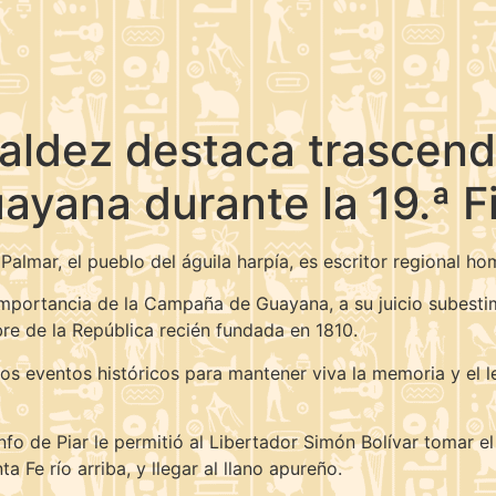
Valdez destaca trascend
yana durante la 19.ª Fi
lmar, el pueblo del águila harpía, es escritor regional hom
mportancia de la Campaña de Guayana, a su juicio subestima
bre de la República recién fundada en 1810.
stos eventos históricos para mantener viva la memoria y el 
nfo de Piar le permitió al Libertador Simón Bolívar tomar el
a Fe río arriba, y llegar al llano apureño.