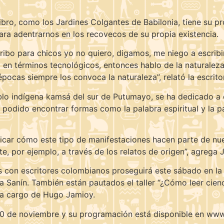
bro, como los Jardines Colgantes de Babilonia, tiene su pro
ara adentrarnos en los recovecos de su propia existencia.
ribo para chicos yo no quiero, digamos, me niego a escrib
 en términos tecnológicos, entonces hablo de la naturalez
épocas siempre los convoca la naturaleza”, relató la escrito
o indígena kamsá del sur de Putumayo, se ha dedicado a es
 podido encontrar formas como la palabra espiritual y la pal
icar cómo este tipo de manifestaciones hacen parte de nuestr
nte, por ejemplo, a través de los relatos de origen”, agrega 
 con escritores colombianos proseguirá este sábado en la 1
 Sanín. También están pautados el taller “¿Cómo leer cienci
”, a cargo de Hugo Jamioy.
e 20 de noviembre y su programación está disponible en www