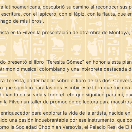
ra latinoamericana, descubrió su camino al reconocer sus p
critura, con el lapicero, con el lápiz, con la flauta, que 
ago de mis libros”.
sta en la Filven la presentación de otra obra de Montoya, t
do presentó el libro “Teresita Gómez”, en honor a esta pia
atrimonio musical colombiano y una intérprete destacada de
ra Teresita, poder hablar sobre el libro de las dos. Conve
 lo que significó para las dos escribir este libro que fue 
riñando en su vida y todo el reto que significó para mí, pue
la Filven un taller de promoción de lectura para maestros 
 enriquecedor para explorar la vida de la artista, nacida e
do una pasión inquebrantable por ese instrumento, que cons
mo la Sociedad Chopin en Varsovia, el Palacio Real de El Pa