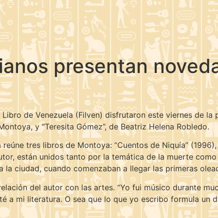
ianos presentan noveda
el Libro de Venezuela (Filven) disfrutaron este viernes de 
Montoya, y “Teresita Gómez”, de Beatriz Helena Robledo.
ra reúne tres libros de Montoya: “Cuentos de Niquía” (1996)
autor, están unidos tanto por la temática de la muerte com
a la ciudad, cuando comenzaban a llegar las primeras oleada
relación del autor con las artes. “Yo fui músico durante m
 a mi literatura. O sea que lo que yo escribo formula un diá