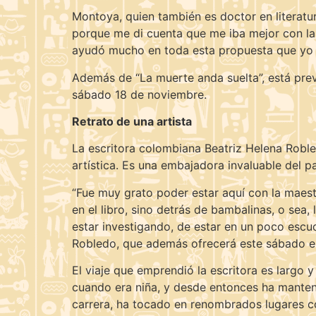
Montoya, quien también es doctor en literatu
porque me di cuenta que me iba mejor con la es
ayudó mucho en toda esta propuesta que yo h
Además de “La muerte anda suelta”, está previ
sábado 18 de noviembre.
Retrato de una artista
La escritora colombiana Beatriz Helena Roble
artística. Es una embajadora invaluable del p
“Fue muy grato poder estar aquí con la maest
en el libro, sino detrás de bambalinas, o sea,
estar investigando, de estar en un poco escud
Robledo, que además ofrecerá este sábado en 
El viaje que emprendió la escritora es largo y
cuando era niña, y desde entonces ha manteni
carrera, ha tocado en renombrados lugares co