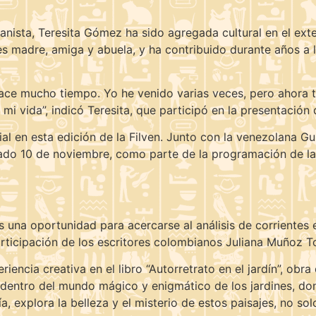
ista, Teresita Gómez ha sido agregada cultural en el exte
 madre, amiga y abuela, y ha contribuido durante años a 
ce mucho tiempo. Yo he venido varias veces, pero ahora ti
i vida”, indicó Teresita, que participó en la presentación d
ial en esta edición de la Filven. Junto con la venezolana G
sado 10 de noviembre, como parte de la programación de la
 una oportunidad para acercarse al análisis de corrientes en
participación de los escritores colombianos Juliana Muñoz 
iencia creativa en el libro “Autorretrato en el jardín”, obr
 dentro del mundo mágico y enigmático de los jardines, don
ía, explora la belleza y el misterio de estos paisajes, no s