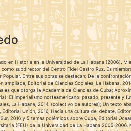
ñedo
iado en Historia en la Universidad de La Habana (2006). M
como subdirector del Centro Fidel Castro Ruz. Es miembro
Popular. Entre sus obras se destacan: De la confrontación 
 ampliada, Editorial de Ciencias Sociales, La Habana, 2014;
onales que otorga la Academia de Ciencias de Cuba; Aproxi
ría); El imperialismo norteamericano: pasado, presente y f
iales, La Habana, 2014. (colectivo de autores); Un texto a
, Editorial Unión, 2016, Hacia una cultura del debate, Edit
Sur, 2016 y 5 temas polémicos sobre Cuba, Editorial Ocean
ersitaria (FEU) de la Universidad de La Habana 2005-2006.