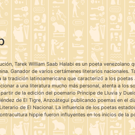
b
ión, Tarek William Saab Halabi es un poeta venezolano que
hina. Ganador de varios certámenes literarios nacionales. T
 a la tradición latinoamericana que caracterizó a los poet
ionar a una literatura mucho más personal, atenta a los soni
a partir de la edición del poemario Príncipe de Lluvia y Due
éndez de El Tigre, Anzoátegui publicando poemas en el dia
Literario de El Nacional. La influencia de los poetas esta
ntracultura hippie fueron influyentes en los inicios de la 