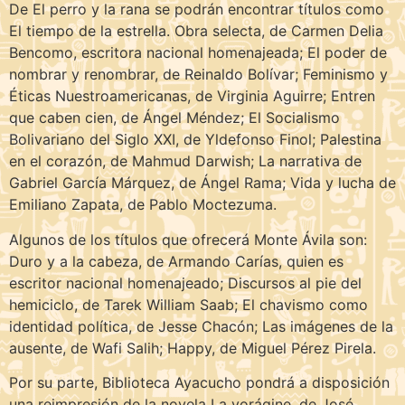
De El perro y la rana se podrán encontrar títulos como
El tiempo de la estrella. Obra selecta, de Carmen Delia
Bencomo, escritora nacional homenajeada; El poder de
nombrar y renombrar, de Reinaldo Bolívar; Feminismo y
Éticas Nuestroamericanas, de Virginia Aguirre; Entren
que caben cien, de Ángel Méndez; El Socialismo
Bolivariano del Siglo XXI, de Yldefonso Finol; Palestina
en el corazón, de Mahmud Darwish; La narrativa de
Gabriel García Márquez, de Ángel Rama; Vida y lucha de
Emiliano Zapata, de Pablo Moctezuma.
Algunos de los títulos que ofrecerá Monte Ávila son:
Duro y a la cabeza, de Armando Carías, quien es
escritor nacional homenajeado; Discursos al pie del
hemiciclo, de Tarek William Saab; El chavismo como
identidad política, de Jesse Chacón; Las imágenes de la
ausente, de Wafi Salih; Happy, de Miguel Pérez Pirela.
Por su parte, Biblioteca Ayacucho pondrá a disposición
una reimpresión de la novela La vorágine, de José