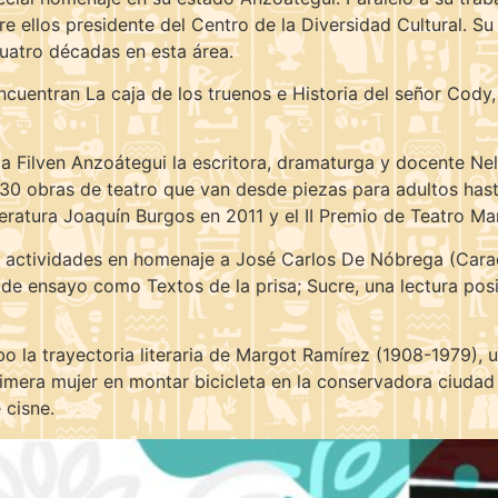
re ellos presidente del Centro de la Diversidad Cultural. Su
uatro décadas en esta área.
encuentran La caja de los truenos e Historia del señor Cody
 Filven Anzoátegui la escritora, dramaturga y docente Nel
30 obras de teatro que van desde piezas para adultos hasta
teratura Joaquín Burgos en 2011 y el II Premio de Teatro Mar
ar actividades en homenaje a José Carlos De Nóbrega (Carac
s de ensayo como Textos de la prisa; Sucre, una lectura posi
.
 la trayectoria literaria de Margot Ramírez (1908-1979), u
 primera mujer en montar bicicleta en la conservadora ciudad
 cisne.