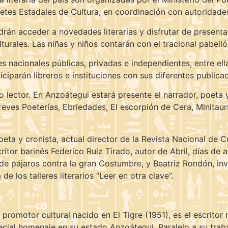
netes Estadales de Cultura, en coordinación con autoridades
 acceder a novedades literarias y disfrutar de presentaci
lturales. Las niñas y niños contarán con el tracional pabellón
 nacionales públicas, privadas e independientes, entre ella
ciparán libreros e instituciones con sus diferentes publica
o lector. En Anzoátegui estará presente el narrador, poeta 
reves Poeterías, Ebriedades, El escorpión de Cera, Minitau
oeta y cronista, actual director de la Revista Nacional de
ritor barinés Federico Ruiz Tirado, autor de Abril, días de 
 de pájaros contra la gran Costumbre, y Beatriz Rondón, in
de los talleres literarios “Leer en otra clave”.
 promotor cultural nacido en El Tigre (1951), es el escrit
pecial homenaje en su estado Anzoátegui. Paralelo a su tra