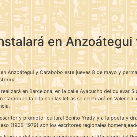
 instalará en Anzoátegui
e en Anzoátegui y Carabobo este jueves 8 de mayo y perman
sforma.
ealizará en Barcelona, en la calle Ayacucho del bulevar 5 d
n Carabobo la cita con las letras se celebrará en Valencia,
ncia.
escritor y promotor cultural Benito Yrady y a la poeta y dr
so (1908-1979) son los escritores regionales homenajeado
 literaria del país son organizadas por el Ministerio del P