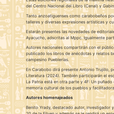
del Centro Nacional del Libro (Cenal) y Gabi
Tanto anzoatiguenses como carabobeños podrán
talleres y diversas expresiones artísticas y cu
Estarán presentes las novedades de editoriales
Ayacucho, adscritas al Mppc. Igualmente parti
Autores nacionales compartirán con el públic
publicado los libros de anécdotas y relatos b
campesino Pueblerías.
En Carabobo dirá presente Antonio Trujillo, p
Literatura (2024). También participarán el esc
La Patria está en otra parte y 4F: Un puñado
memoria cultural de los pueblos y facilitadora 
Autores homenajeados
Benito Yrady, destacado autor, investigador y
20 de la Filven y además se le rendirá un es