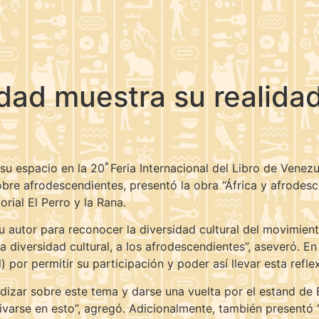
dad muestra su realidad 
ª
su espacio en la 20
Feria Internacional del Libro de Venez
obre afrodescendientes, presentó la obra “África y afrodesc
rial El Perro y la Rana.
su autor para reconocer la diversidad cultural del movimie
a diversidad cultural, a los afrodescendientes”, aseveró. En 
l) por permitir su participación y poder así llevar esta refl
undizar sobre este tema y darse una vuelta por el estand de 
tivarse en esto”, agregó. Adicionalmente, también presentó 