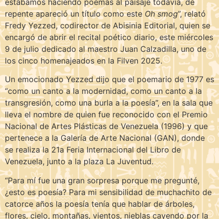
estábamos haciendo poemas al paisaje todavía, de
repente apareció un título como este
Oh smog
”, relató
Fredy Yezzed, codirector de Abisinia Editorial, quien se
encargó de abrir el recital poético diario, este miércoles
9 de julio dedicado al maestro Juan Calzadilla, uno de
los cinco homenajeados en la Filven 2025.
Un emocionado Yezzed dijo que el poemario de 1977 es
“como un canto a la modernidad, como un canto a la
transgresión, como una burla a la poesía”, en la sala que
lleva el nombre de quien fue reconocido con el Premio
Nacional de Artes Plásticas de Venezuela (1996) y que
pertenece a la Galería de Arte Nacional (GAN), donde
se realiza la 21a Feria Internacional del Libro de
Venezuela, junto a la plaza La Juventud.
“Para mí fue una gran sorpresa porque me pregunté,
¿esto es poesía? Para mi sensibilidad de muchachito de
catorce años la poesía tenía que hablar de árboles,
flores, cielo, montañas, vientos, nieblas cayendo por la