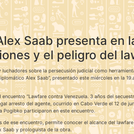
ex Saab presenta en la 
iones y el peligro del l
y luchadores sobre la persecusión judicial como herramienta
iplomático Alex Saab”, presentado este miércoles en la 19.a 
el encuentro “Lawfare contra Venezuela. 3 años del secuest
egal arresto del agente, ocurrido en Cabo Verde el 12 de j
na Pogibko participaron en este encuentro.
de ese encuentro, permite conocer el alcance del lawfare e
 Saab y prologuista de la obra.