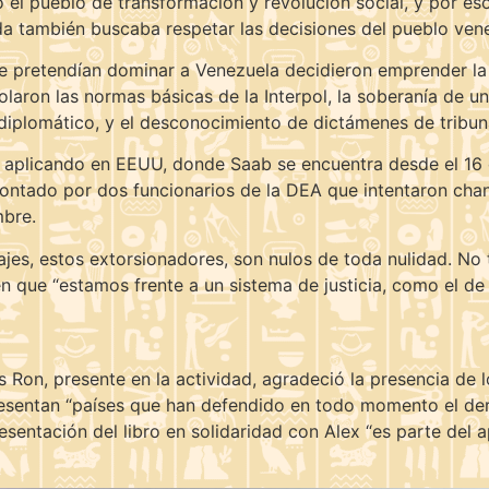
el pueblo de transformación y revolución social, y por eso 
ida también buscaba respetar las decisiones del pueblo ven
 pretendían dominar a Venezuela decidieron emprender la i
iolaron las normas básicas de la Interpol, la soberanía de
diplomático, y el desconocimiento de dictámenes de tribuna
e aplicando en EEUU, donde Saab se encuentra desde el 16
montado por dos funcionarios de la DEA que intentaron chan
mbre.
es, estos extorsionadores, son nulos de toda nulidad. No t
en que “estamos frente a un sistema de justicia, como el de
s Ron, presente en la actividad, agradeció la presencia de
epresentan “países que han defendido en todo momento el de
resentación del libro en solidaridad con Alex “es parte del