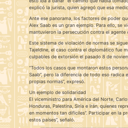
esto iba a dañar “el camino que había tomado 
explicó la jurista, quien agregó que esa med
Ante ese panorama, los factores de poder que
Alex Saab es un gran ejemplo. Para ello, se v
mantuvieron la persecución contra el agente 
Este sistema de violación de normas se sigu
Tajeldine, el caso contra el diplomático fue 
culpables de extorsión el pasado 8 de novie
“Todos los casos que montaron estos personaj
Saab”, pero la diferencia de todo eso radica 
propias normas”, expresó.
Un ejemplo de solidaridad
El viceministro para América del Norte, Carlo
Honduras, Palestina, Siria e Irán, quienes r
en momentos tan difíciles”. Participar en la p
estos países”, señaló.