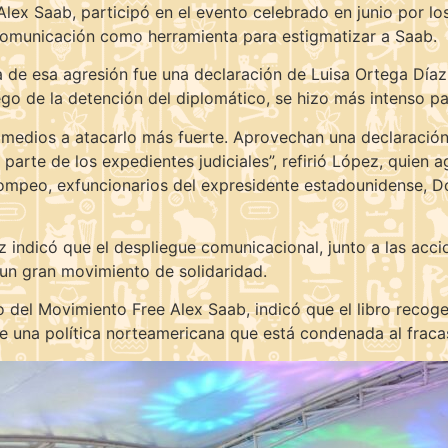
x Saab, participó en el evento celebrado en junio por los 
 comunicación como herramienta para estigmatizar a Saab.
da de esa agresión fue una declaración de Luisa Ortega Díaz,
ego de la detención del diplomático, se hizo más intenso para
edios a atacarlo más fuerte. Aprovechan una declaración ju
 parte de los expedientes judiciales”, refirió López, quie
mpeo, exfuncionarios del expresidente estadounidense, Do
 indicó que el despliegue comunicacional, junto a las acci
un gran movimiento de solidaridad.
o del Movimiento Free Alex Saab, indicó que el libro recoge
de una política norteamericana que está condenada al fraca