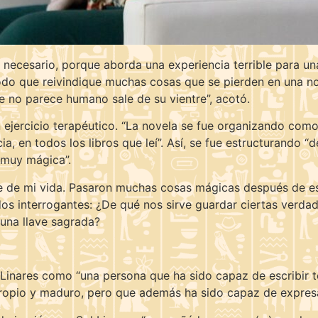
necesario, porque aborda una experiencia terrible para una m
do que reivindique muchas cosas que se pierden en una noti
no parece humano sale de su vientre”, acotó.
un ejercicio terapéutico. “La novela se fue organizando co
cia, en todos los libros que leí”. Así, se fue estructurando
 muy mágica”.
e de mi vida. Pasaron muchas cosas mágicas después de eso
dos interrogantes: ¿De qué nos sirve guardar ciertas verd
 una llave sagrada?
a Linares como “una persona que ha sido capaz de escribir
propio y maduro, pero que además ha sido capaz de expresa