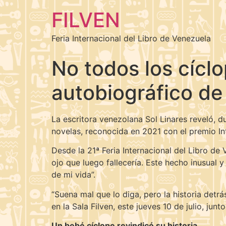
FILVEN
Feria Internacional del Libro de Venezuela
No todos los cícl
autobiográfico de
La escritora venezolana Sol Linares reveló, d
novelas, reconocida en 2021 con el premio Int
Desde la 21ª Feria Internacional del Libro de 
ojo que luego fallecería. Este hecho inusual 
de mi vida”.
“Suena mal que lo diga, pero la historia detr
en la Sala Filven, este jueves 10 de julio, ju
Un bebé cíclope revindicó su historia