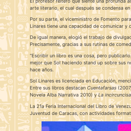
El profesor reiteró que siente una profunda 
arte literario, el cual después se condensa e
Por su parte, el viceministro de Fomento para
Linares tiene una capacidad de comunicar y de
De igual manera, elogió el trabajo de divulg
Precisamente, gracias a sus rutinas de comedi
“Escribir un libro es una cosa, pero publicarl
mejor que Sol haciendo stand up sobre sus nove
hace años.
Sol Linares es licenciada en Educación, menci
Entre sus libros destacan
Cuentafarsas
(2007,
Novela Alba Narrativa 2010) y
La incircuncisa
La 21a Feria Internacional del Libro de Venezu
Juventud de Caracas, con actividades formati