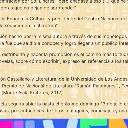
admiración por Sol Linares, “pero añádase a eso (…) que ha
n obras que no dejan de sorprender”.
 la Economía Cultural y presidente del Centro Nacional del 
 seducir con la literatura”.
ación hecho por la misma autora a través de sus monólogos 
a fue que se dio a conocer y logró llegar a un público inte
o, distribuirlo y hacer la promoción es el camino más tortuos
las, sobre cómo escribir”, expresó en referencia a los tall
ón Castellano y Literatura, de la Universidad de Los Andes.
 Premio de Nacional de Literatura “Ramón Palomares”),
Pe
(Monte Ávila Editores, 2012).
ela seguirá abierta hasta el próximo domingo 13 de julio en
vas, presentaciones de libros, coloquios, homenajes y una 