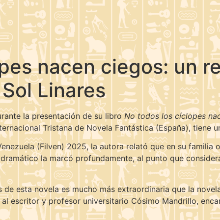
opes nacen ciegos: un re
 Sol Linares
urante la presentación de su libro
No todos los cíclopes na
ernacional Tristana de Novela Fantástica (España), tiene u
Venezuela (Filven) 2025, la autora relató que en su familia
y dramático la marcó profundamente, al punto que considera 
ás de esta novela es mucho más extraordinaria que la novel
nto al escritor y profesor universitario Cósimo Mandrillo, en