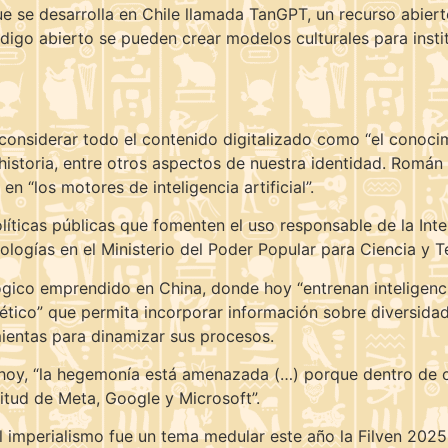
que se desarrolla en Chile llamada TanGPT, un recurso abiert
igo abierto se pueden crear modelos culturales para instit
e considerar todo el contenido digitalizado como “el conoc
la historia, entre otros aspectos de nuestra identidad. Romá
“los motores de inteligencia artificial”.
políticas públicas que fomenten el uso responsable de la Inte
ologías en el Ministerio del Poder Popular para Ciencia y T
lógico emprendido en China, donde hoy “entrenan inteligenc
tético” que permita incorporar información sobre diversidad
mientas para dinamizar sus procesos.
hoy, “la hegemonía está amenazada (…) porque dentro de c
avitud de Meta, Google y Microsoft”.
el imperialismo fue un tema medular este año la Filven 2025