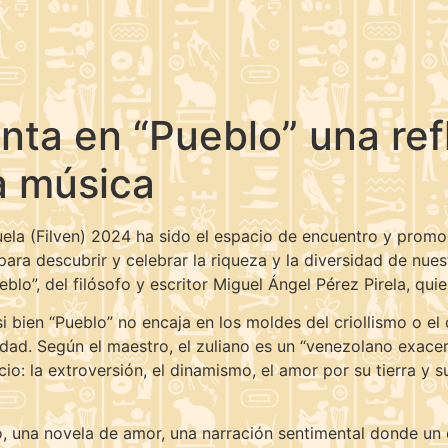
nta en “Pueblo” una ref
la música
zuela (Filven) 2024 ha sido el espacio de encuentro y prom
ra descubrir y celebrar la riqueza y la diversidad de nuest
ueblo”, del filósofo y escritor Miguel Ángel Pérez Pirela, q
si bien “Pueblo” no encaja en los moldes del criollismo o e
idad. Según el maestro, el zuliano es un “venezolano exace
licio: la extroversión, el dinamismo, el amor por su tierra y
, una novela de amor, una narración sentimental donde un 