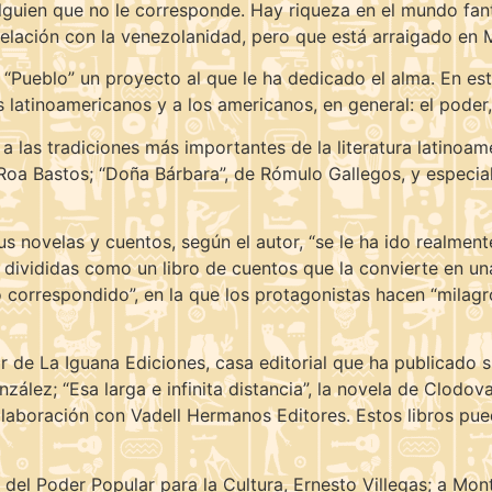
lguien que no le corresponde. Hay riqueza en el mundo fan
 relación con la venezolanidad, pero que está arraigado en 
a “Pueblo” un proyecto al que le ha dedicado el alma. En es
 latinoamericanos y a los americanos, en general: el poder,
a a las tradiciones más importantes de la literatura latinoam
oa Bastos; “Doña Bárbara”, de Rómulo Gallegos, y especialm
s novelas y cuentos, según el autor, “se le ha ido realmente
y divididas como un libro de cuentos que la convierte en 
o correspondido”, en la que los protagonistas hacen “milag
 de La Iguana Ediciones, casa editorial que ha publicado si
ález; “Esa larga e infinita distancia”, la novela de Clodova
 colaboración con Vadell Hermanos Editores. Estos libros pu
o del Poder Popular para la Cultura, Ernesto Villegas; a Mon