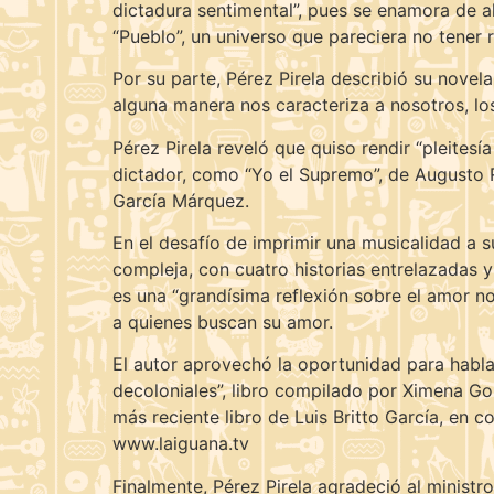
dictadura sentimental”, pues se enamora de a
“Pueblo”, un universo que pareciera no tener
Por su parte, Pérez Pirela describió su novel
alguna manera nos caracteriza a nosotros, los
Pérez Pirela reveló que quiso rendir “pleitesí
dictador, como “Yo el Supremo”, de Augusto R
García Márquez.
En el desafío de imprimir una musicalidad a su
compleja, con cuatro historias entrelazadas 
es una “grandísima reflexión sobre el amor n
a quienes buscan su amor.
El autor aprovechó la oportunidad para hablar
decoloniales”, libro compilado por Ximena Gonz
más reciente libro de Luis Britto García, en
www.laiguana.tv
Finalmente, Pérez Pirela agradeció al ministr