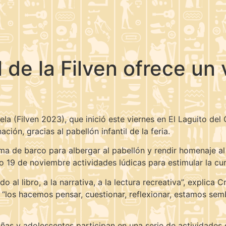
il de la Filven ofrece un
la (Filven 2023), que inició este viernes en El Laguito del 
ión, gracias al pabellón infantil de la feria.
ma de barco para albergar al pabellón y rendir homenaje al 
 19 de noviembre actividades lúdicas para estimular la curio
l libro, a la narrativa, a la lectura recreativa”, explica C
 “los hacemos pensar, cuestionar, reflexionar, estamos semb
iñas y adolescentes participan en una serie de actividades q